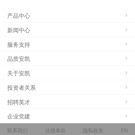
产品中心
新闻中心
服务支持
品质安凯
关于安凯
投资者关系
招聘英才
企业党建
联系我们
法律条款
隐私政策
EN