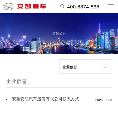
400-8874-868
企业信息
企业信息
经济信息
企业简介
机构领导
三重一大事项
经营情况
安徽安凯汽车股份有限公司联系方式
2026-06-03
国有资产保值增值
社会责任履行
重大决策