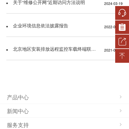
关于“维修公开网”近期访问方法说明
2024-03-19
财务状况
重大人事任免
整改落实情况
社会责任报告
企业年度报告
重大项目安排
社会公益
企业党建
监督渠道
企业环境信息依法披露报告
2022-04-27
大额资金运作
帮扶乡村振兴
监督渠道及结果反馈
其他事项
主题教育
北京地区安装排放远程监控车载终端联系人及联系方式公布
2021-06-12
应急管理
二十届三中全会
子公司信息公开
二十大
党建工作
产品中心
新闻中心
服务支持