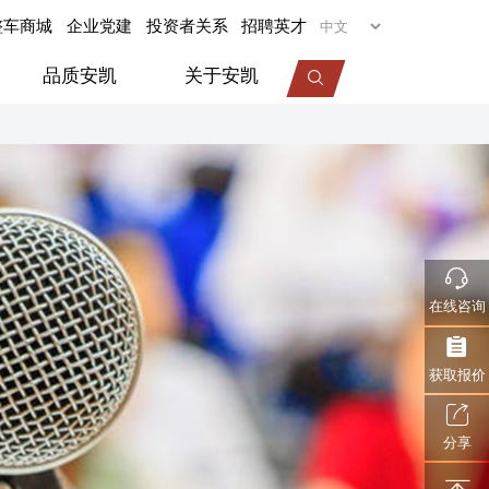
整车商城
企业党建
投资者关系
招聘英才
品质安凯
关于安凯
专用车
旅居车
医疗车
机场摆渡车
在线咨询
视频中心
服务动态
企业荣誉
获取报价
分享