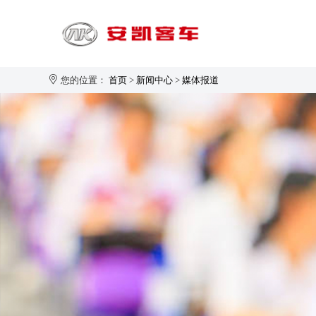
您的位置：
首页
>
新闻中心
>
媒体报道
旅游客运
1-20座
21-30座
31-40座
安凯大家园
企业新闻
生产制造
企业简介
41-50座
50座以上