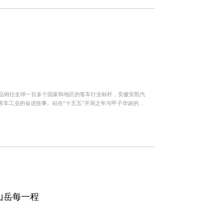
产品销往全球一百多个国家和地区的客车行业标杆，安徽安凯汽
客车工业的奋进故事。站在“十五五”开局之年与甲子华诞的历
中国速度向...
山岳每一程