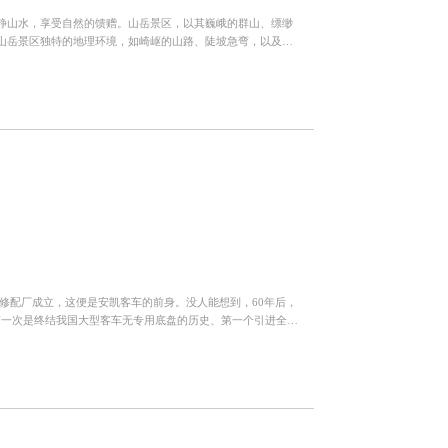
静山水，享受自然的馈赠。山岳景区，以其巍峨的群山、缥缈
山岳景区独特的地理环境，如崎岖的山路、陡坡急弯，以及多
交车作为专为...
车修配厂成立，这便是安凯客车的前身。没人能想到，60年后，
第一次是终结我国大型客车无专用底盘的历史、第一个引进全承
客...