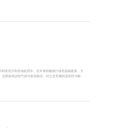
，助力中...
尼日利亚尼日利亚地处西非，近年来积极推行绿色低碳政策，大
、北部多风沙的气候与复杂路况，对公交车辆的适应性与耐用
公交车。车...