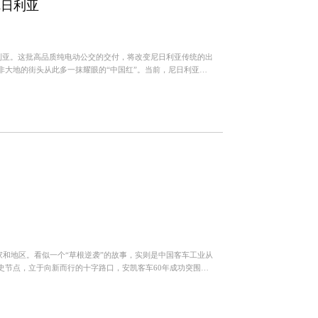
尼日利亚
利亚。这批高品质纯电动公交的交付，将改变尼日利亚传统的出
非大地的街头从此多一抹耀眼的“中国红”。当前，尼日利亚正
与能源转...
家和地区。看似一个“草根逆袭”的故事，实则是中国客车工业从
史节点，立于向新而行的十字路口，安凯客车60年成功突围之
层拔...