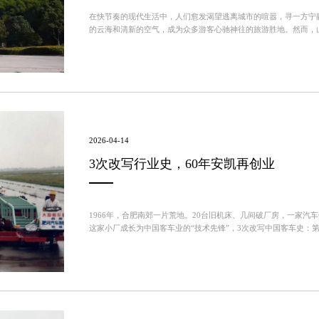
在快节奏的现代生活中，人们愈发渴望逃离城市的喧嚣，寻一方宁
的云海和清新的空气，成为众多游客心驰神往的旅游胜地。然而，
变的气候条件，给景区交通接驳带来了巨大挑战。安凯N90E纯电动景
2026-04-14
3次改写行业史，60年安凯再创业
1966年，合肥南郊一片荒地。20台旧机床、几间破厂房，一家汽
这家小厂成长为中国客车业的“技术先锋”，3次改写中国客车史：
载技术造出全承载豪华大客车、第一个直接参与国家级阅兵方队受阅的