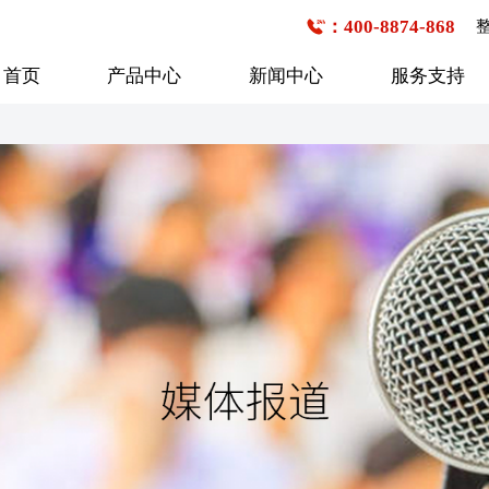
：400-8874-868
首页
产品中心
新闻中心
服务支持
公交客车
企事业班车
校车
6-7米
1-20座
1-20座
7-8米
21-30座
21-30座
8-9米
31-40座
31-40座
行业新闻
购车流程
技术研发
企业文化
服务网点查询
媒体报道
发展历程
9-10米
41-50座
41-50座
10-11米
50座以上
50座以上
11-12米
12-13米
13米以上