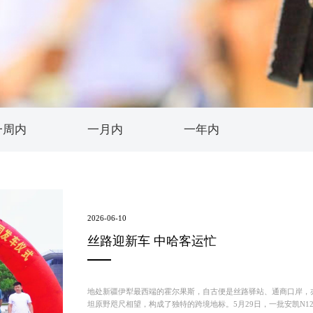
世界的安凯
信息公开
联系我们
维修技术信息
我要询价
一周内
一月内
一年内
2026-06-10
丝路迎新车 中哈客运忙
地处新疆伊犁最西端的霍尔果斯，自古便是丝路驿站、通商口岸，
坦原野咫尺相望，构成了独特的跨境地标。5月29日，一批安凯N1