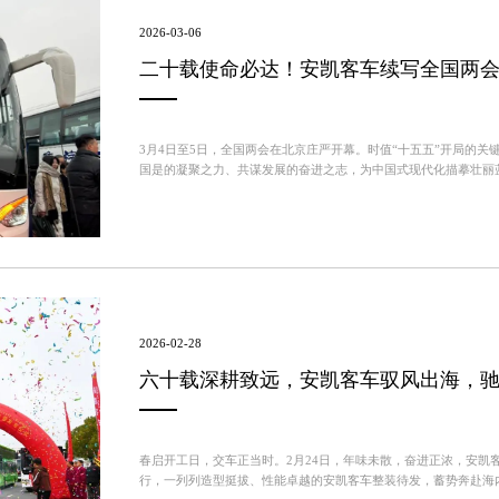
2026-03-06
二十载使命必达！安凯客车续写全国两
3月4日至5日，全国两会在北京庄严开幕。时值“十五五”开局的
国是的凝聚之力、共谋发展的奋进之志，为中国式现代化描摹壮丽
客车作为连续二十余载肩负两会交通使命的坚实力量，再度担纲服务重
2026-02-28
六十载深耕致远，安凯客车驭风出海，
春启开工日，交车正当时。2月24日，年味未散，奋进正浓，安凯客
行，一列列造型挺拔、性能卓越的安凯客车整装待发，蓄势奔赴海