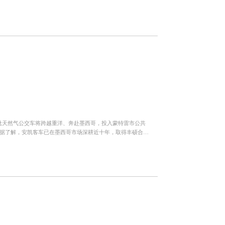
各系...
这批天然气公交车将跨越重洋、奔赴墨西哥，投入蒙特雷市公共
。据了解，安凯客车已在墨西哥市场深耕近十年，取得丰硕合作
蒙特雷...