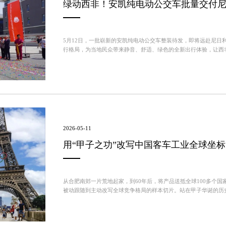
绿动西非！安凯纯电动公交车批量交付
5月12日，一批崭新的安凯纯电动公交车整装待发，即将远赴尼日
行格局，为当地民众带来静音、舒适、绿色的全新出行体验，让西
处城镇化高速发展与公共交通升级的关键期。面对日益严峻的城市污染
2026-05-11
用“甲子之功”改写中国客车工业全球坐标
从合肥南郊一片荒地起家，到60年后，将产品送抵全球100多个国
被动跟随到主动改写全球竞争格局的样本切片。站在甲子华诞的历
路，源于其扎根实业泥土、仰望创新星空的战略定力与革新之变。1层