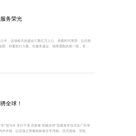
会服务荣光
关键之年，这场春天的盛会汇聚亿万人心、承载时代厚望，以共商
蓝图，积蓄前行力量。在服务盛会、保障通勤的第一线，安凯
任。此次...
驰骋全球！
车“贺马年 安行千里 庆新春 凯赋全球”批量发车仪式在厂区举
内外市场，以浩荡之势奏响新春交车序曲。仪式现场，安凯客