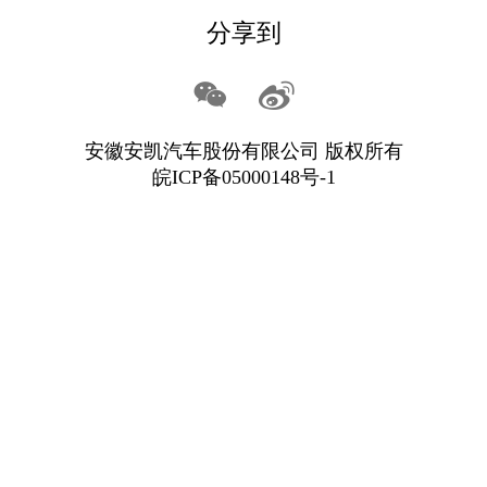
分享到
安徽安凯汽车股份有限公司 版权所有
皖ICP备05000148号-1