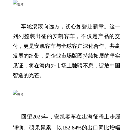
车轮滚滚向远方，初心如磐赴新章。这一
列列整装出征的安凯客车，不仅是产品的交
付，更是安凯客车与全球客户深化合作、共赢
发展的纽带，是企业市场版图持续拓展的坚实
见证，将在海内外市场上驰骋不息，绽放中国
智造的光芒。
回望2025年，安凯客车在出海征程上步履
铿锵、硕果累累，
以152.84%的出口同比增幅