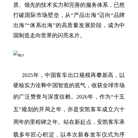
质、领先的技术实力和完善的服务体系，已然
打破国际市场壁垒，从“产品出海”迈向“品牌
出海”“体系出海”的高质量发展阶段，成为中
国制造走向世界的闪亮名片。
2025年，中国客车出口规模再攀新高，以
硬核实力诠释中国智造的底气，收获全球市场
的广泛赞誉与深度信
赖。2026年，作为“十五
五”规划的开局之年，亦是安凯客车成立六十
周年的里程碑之年。站在新起点，安凯客车承
载多年匠心积淀，以本次新春发车仪式为序