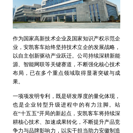
作为国家高新技术企业及国家知识产权示范企
业，安凯客车始终坚持技术立企的发展战略，
以自主创新驱动产业跃迁。公司持续深耕新能
源、智能网联等关键赛道，不断强化核心技术
布局，已在多个重点领域取得显著突破与成
果。
一项项发明专利，既是研发厚度的量化体现，
也是企业转型升级进程中的有力注脚。站
在“十五五”开局的新起点，安凯客车将持续深
耕核心技术、加速成果转化，不断提升产品竞
争力与品牌影响力，以实干担当助力安徽制造