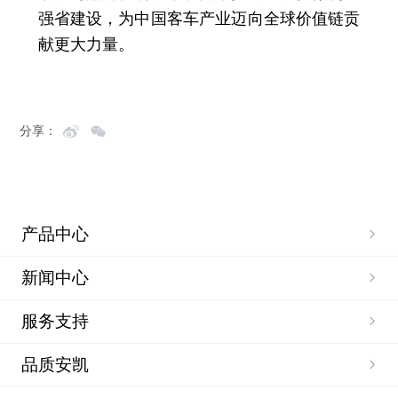
强省建设，为中国客车产业迈向全球价值链贡
献更大力量。
分享：
产品中心
新闻中心
服务支持
品质安凯