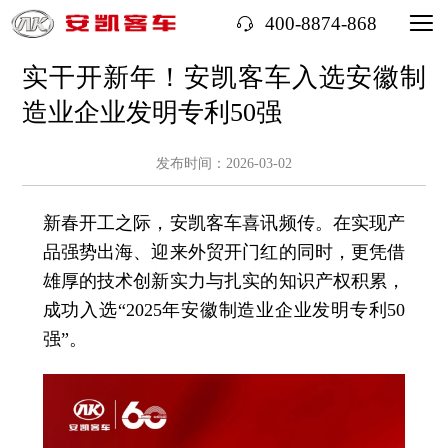
400-8874-868
实干开新年！安凯客车入选安徽制
造业企业发明专利50强
发布时间：2026-03-02
新春开工之际，安凯客车喜讯频传。在实现产
品强势出海、迎来外贸开门红的同时，更凭借
雄厚的技术创新实力与扎实的知识产权积累，
成功入选“2025年安徽制造业企业发明专利50
强”。