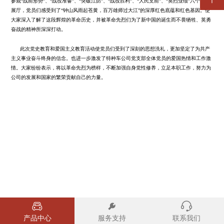
参观“战前形势”、“战役准备”、“突破江防”、“战役胜利”、“人民支前”、“英烈业绩”六个主题
展厅，党员们感受到了“钟山风雨起苍黄，百万雄师过大江”的深厚红色底蕴和红色基因。使
大家深入了解了这段辉煌的革命历史，并被革命先烈们为了新中国的诞生而不畏牺牲、英勇
应急管理
二十届三中全会
子公司信息公开
奋战的精神所深深打动。
二十大
此次党史教育和爱国主义教育活动使党员们受到了深刻的思想洗礼，更加坚定了为共产
主义事业奋斗终身的信念。也进一步激发了特种车公司党支部全体党员的爱国热情和工作激
情。大家纷纷表示，将以革命先烈为榜样，不断加强自身党性修养，立足本职工作，努力为
党建工作
公司的发展和国家的繁荣贡献自己的力量。
产品中心
服务支持
联系我们