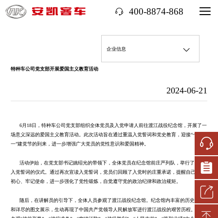
400-8874-868
企业信息
特种车公司党支部开展爱国主义教育活动
企业简介
经济信息
2024-06-21
机构领导
经营情况
三重一大事项
6月18日，特种车公司党支部组织全体党员及入党申请人前往渡江战役纪念馆，开展了一
国有资产保值增值
重大决策
社会责任履行
场意义深远的爱国主义教育活动。此次活动旨在通过重温入党誓词和党史教育，迎接“七
一”建党节的到来，进一步增强广大党员的党性意识和爱国精神。
财务状况
重大人事任免
社会责任报告
整改落实情况
活动伊始，在党支部书记姚绍光的带领下，全体党员在纪念馆前庄严列队，举行了重温
入党誓词的仪式。通过再次宣读入党誓词，党员们回顾了入党时的庄重承诺，提醒自己不忘
初心、牢记使命，进一步强化了党性锻炼，自觉遵守党的政治纪律和政治规矩。
企业年度报告
重大项目安排
社会公益
监督渠道
企业党建
随后，在讲解员的引导下，全体人员参观了渡江战役纪念馆。纪念馆内丰富的历史资料
大额资金运作
和详尽的图文展示，生动再现了中国共产党领导人民解放军进行渡江战役的艰苦历程。通过
帮扶乡村振兴
监督渠道及结果反馈
主题教育
其他事项