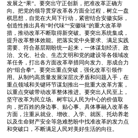
发展之“果”。要突出守正创新，把准改革正确方
向。把党的领导贯穿改革各方面全过程，树立一盘
棋思想，自觉在大局下行动，紧密结合安徽实际，
创造性推出具有“时代味”“安徽味”的重大改革举
措，推动改革不断取得新突破。要突出系统集成，
提升改革整体效能。把落实党中央要求、满足实践
需要、符合基层期盼统一起来，一体谋划经济、政
治、文化、社会、生态文明和党的建设等各领域改
革任务，打出各方面改革举措同向发力、形成合力
的“组合拳”。要突出重点突破，强化改革引领作
用。从制约高质量发展深层次矛盾和问题入手，在
重点领域和关键环节谋划推出一批重大改革方案，
以重点突破带动改革整体推进。要突出人民至上，
坚守改革为民立场。树牢以人民为中心的价值取
向，把百姓的身边事、贴心事、具体事融入改革各
方面，注重从就业、增收、入学、就医、托幼养老
以及生命财产安全等急难愁盼中找准改革的发力点
和突破口，不断满足人民对美好生活的向往。