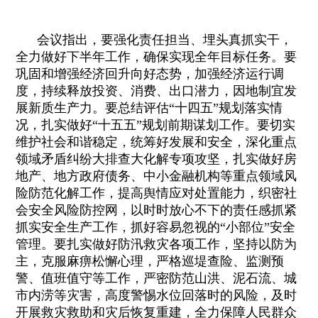
会议指出，要强化责任担当、埋头真抓实干，
全力做好下半年工作，确保实现全年目标任务。要
巩固和增强经济回升向好态势，加强经济运行调
度，持续释放投资、消费、出口潜力，因地制宜发
展新质生产力。要总结评估“十四五”规划落实情
况，扎实做好“十五五”规划前期谋划工作。要切实
维护社会和谐稳定，统筹好发展和安全，深化重点
领域矛盾纠纷大排查大化解专项攻坚，扎实做好房
地产、地方政府债务、中小金融机构等重点领域风
险防范化解工作，提高舆情应对处置能力，织密社
会安全风险防控网，以时时放心不下的责任感抓紧
抓实安全生产工作，抓好容易忽视的“小部位”安全
管理。要扎实做好防汛救灾各项工作，坚持以防为
主，克服麻痹松懈心理，严格巡堤查险、监测预
警、值班值守等工作，严密防范山洪、泥石流、城
市内涝等灾害，高度警惕水位回落时的风险，及时
开展救灾救助和灾后恢复重建，全力保障人民群众