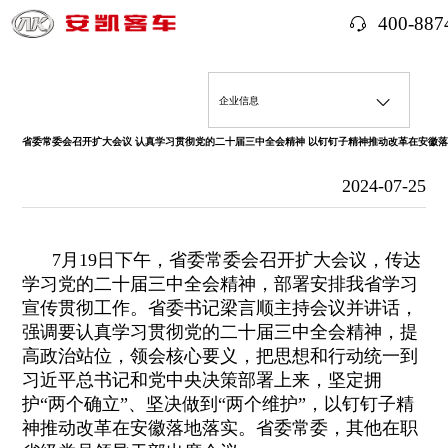
400-887
企业信息
省委常委会召开扩大会议 认真学习贯彻党的二十届三中全会精神 以钉钉子精神推动改革在安徽落
企业简介
经济信息
2024-07-25
机构领导
经营情况
三重一大事项
7月19日下午，省委常委会召开扩大会议，传达
国有资产保值增值
重大决策
社会责任履行
学习党的二十届三中全会精神，部署安排我省学习
宣传贯彻工作。省委书记梁言顺主持会议并讲话，
财务状况
重大人事任免
社会责任报告
整改落实情况
强调要认真学习贯彻党的二十届三中全会精神，提
高政治站位，领会核心要义，把思想和行动统一到
企业年度报告
习近平总书记和党中央决策部署上来，坚定拥
重大项目安排
社会公益
监督渠道
企业党建
护“两个确立”、坚决做到“两个维护”，以钉钉子精
神推动改革在安徽落地落实。省委常委，其他在职
大额资金运作
帮扶乡村振兴
监督渠道及结果反馈
主题教育
其他事项