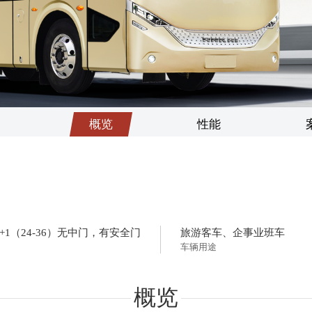
世界的安凯
信息公开
联系我们
维修技术信息
我要询价
概览
性能
33+1（24-36）无中门，有安全门
旅游客车、企事业班车
车辆用途
概览