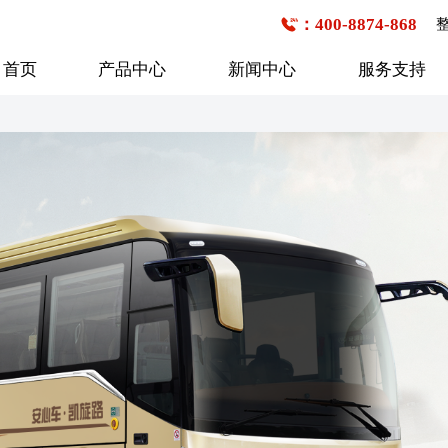
：400-8874-868
首页
产品中心
新闻中心
服务支持
公交客车
企事业班车
校车
6-7米
1-20座
1-20座
7-8米
21-30座
21-30座
8-9米
31-40座
31-40座
行业新闻
购车流程
技术研发
企业文化
服务网点查询
媒体报道
发展历程
9-10米
41-50座
41-50座
10-11米
50座以上
50座以上
11-12米
12-13米
13米以上