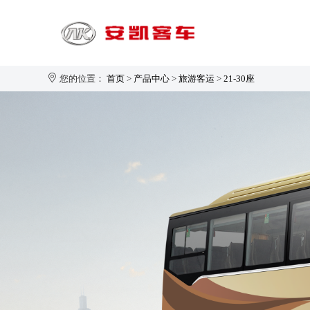
您的位置：
首页
>
产品中心
>
旅游客运
>
21-30座
旅游客运
1-20座
21-30座
31-40座
安凯大家园
企业新闻
生产制造
企业简介
41-50座
50座以上