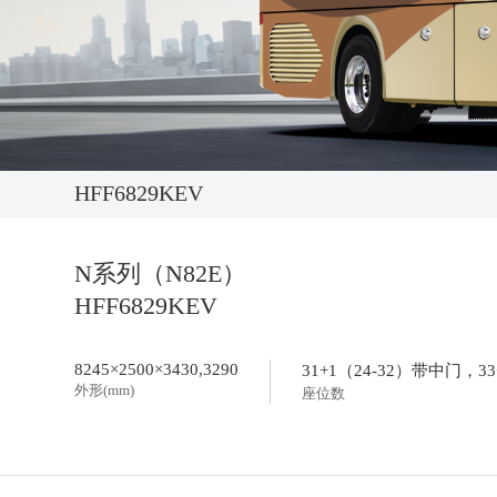
供应商加盟
活动专题
领导关怀
获取报价：
HFF6829KEV
N系列（N82E）
HFF6829KEV
8245×2500×3430,3290
31+1（24-32）带中门，
外形(mm)
座位数