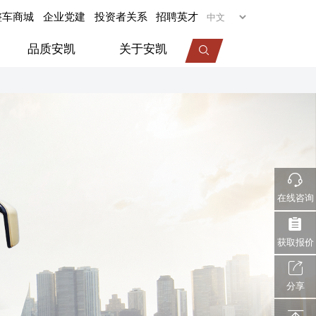
整车商城
企业党建
投资者关系
招聘英才
品质安凯
关于安凯
专用车
旅居车
医疗车
机场摆渡车
在线咨询
视频中心
服务动态
企业荣誉
获取报价
分享