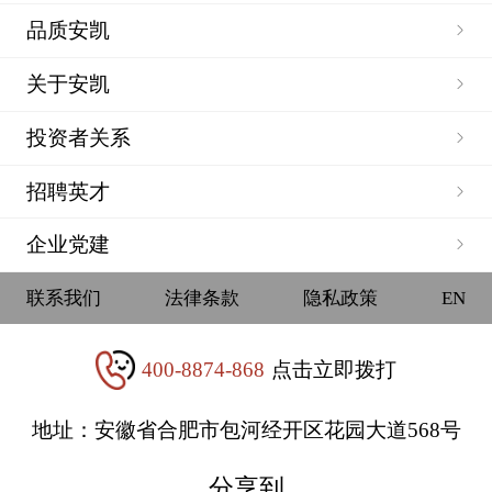
品质安凯
关于安凯
投资者关系
招聘英才
企业党建
联系我们
法律条款
隐私政策
EN
400-8874-868
点击立即拨打
地址：安徽省合肥市包河经开区花园大道568号
分享到