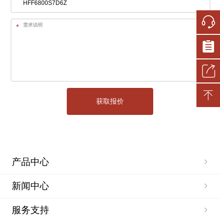
产品中心
新闻中心
服务支持