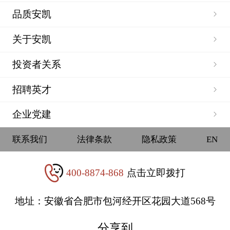
品质安凯
关于安凯
投资者关系
招聘英才
企业党建
联系我们
法律条款
隐私政策
EN
400-8874-868
点击立即拨打
地址：安徽省合肥市包河经开区花园大道568号
分享到