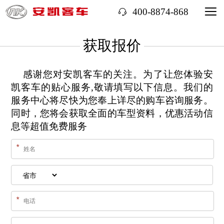
400-8874-868
获取报价
感谢您对安凯客车的关注。为了让您体验安
凯客车的贴心服务,敬请填写以下信息。我们的
服务中心将尽快为您奉上详尽的购车咨询服务。
同时，您将会获取全面的车型资料，优惠活动信
息等超值免费服务