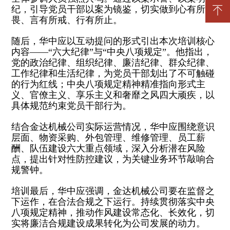
纪，引导党员干部以案为镜鉴，切实做到心有所
畏、言有所戒、行有所止。
应急管理
二十届三中全会
子公司信息公开
随后，华中应以互动提问的形式引出本次培训核心
二十大
内容——“六大纪律”与“中央八项规定”。他指出，
党的政治纪律、组织纪律、廉洁纪律、群众纪律、
工作纪律和生活纪律，为党员干部划出了不可触碰
党建工作
的行为红线；中央八项规定精神精准指向形式主
义、官僚主义、享乐主义和奢靡之风四大顽疾，以
具体规范约束党员干部行为。
结合金达机械公司实际运营情况，华中应围绕意识
层面、物资采购、外包管理、维修管理、员工薪
酬、队伍建设六大重点领域，深入分析潜在风险
点，提出针对性防控建议，为关键业务环节敲响合
规警钟。
培训最后，华中应强调，金达机械公司要在监督之
下运作，在合法合规之下运行。持续贯彻落实中央
八项规定精神，推动作风建设常态化、长效化，切
实将廉洁合规建设成果转化为公司发展的动力。