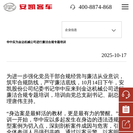
400-8874-868
企业信息
华中应为金达机械公司进行廉洁合规专题培训
企业简介
经济信息
2025-10-17
机构领导
经营情况
三重一大事项
为进一步强化党员干部合规经营与廉洁从业意识，
国有资产保值增值
重大决策
社会责任履行
筑牢合规防线，严守廉洁底线，10月14日下午，安
凯股份公司纪委书记华中应来到金达机械公司进行
廉洁合规专题培训，培训由党总支副书记、副总经
财务状况
重大人事任免
社会责任报告
整改落实情况
理唐伟主持。
企业年度报告
重大项目安排
“身边案是最鲜活的教材，更是最有力的警醒。”培
社会公益
监督渠道
企业党建
训一开始，华中应以多起发生在身边的违法违规典
型案例为切入点，深刻剖析案件成因与危害，引发
大额资金运作
帮扶乡村振兴
监督渠道及结果反馈
主题教育
其他事项
全体参训人员强烈共鸣。通过以案示警、以案明