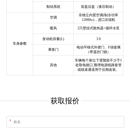
制动系统
前盘后盘（液压制动）
非独立内置空调(制冷功率
空调
12000w)，进口压缩机
暖风
2只壁挂式散热器+循环水泵
发动机排量(L)
3.0
车身参数
电动平移式外摆门、F绿玻璃
乘客门
（带遥控门锁）
车辆每个座位下需预留不少于1
其他
处取电接口,预埋电源线路套管
或线束通道用于后期改装。
获取报价