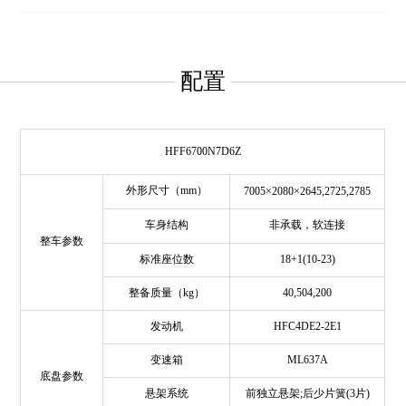
配置
HFF6700N7D6Z
外形尺寸（mm）
7005×2080×2645,2725,2785
车身结构
非承载，软连接
整车参数
标准座位数
18+1(10-23)
整备质量（kg）
40,504,200
发动机
HFC4DE2-2E1
变速箱
ML637A
底盘参数
悬架系统
前独立悬架;后少片簧(3片)