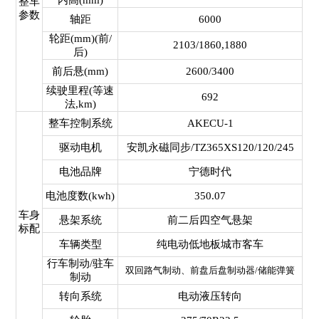
内高(mm)
整车
参数
轴距
6000
轮距(mm)(前/
2103/1860,1880
后)
前后悬(mm)
2600/3400
续驶里程(等速
692
法,km)
整车控制系统
AKECU-1
驱动电机
安凯永磁同步/TZ365XS120/120/245
电池品牌
宁德时代
电池度数(kwh)
350.07
车身
悬架系统
前二后四空气悬架
标配
车辆类型
纯电动低地板城市客车
行车制动/驻车
双回路气制动、前盘后盘制动器/储能弹簧
制动
转向系统
电动液压转向