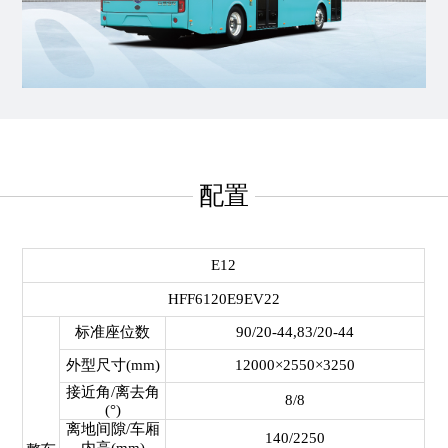
配置
E12
HFF6120E9EV22
标准座位数
90/20-44,83/20-44
外型尺寸(mm)
12000×2550×3250
接近角/离去角
8/8
(°)
离地间隙/车厢
140/2250