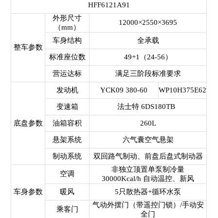
HFF6121A91
外形尺寸
12000×2550×3695
（mm）
车身结构
全承载
整车参数
标准座位数
49+1（24-56）
营运达标
满足三阶段标准要求
发动机
YCK09 380-60
WP10H375E62
变速箱
法士特 6DS180TB
底盘参数
油箱容积
260L
悬架系统
六气囊空气悬架
制动系统
双回路气制动、前盘后盘式制动器
非独立顶置单泵制冷量
空调
30000Kcal/h 自动温控、新风
车身参数
暖风
5只散热器+循环水泵
气动外摆门（带遥控门锁）/手动安
乘客门
全门